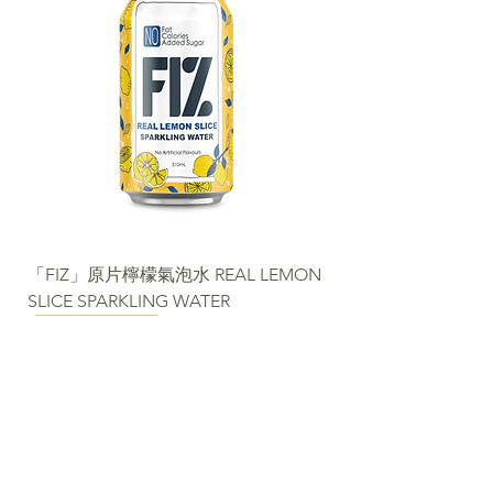
「FIZ」原片檸檬氣泡水 REAL LEMON
SLICE SPARKLING WATER
NEW
NEW
NEW
NEW
NEW
NEW
NEW PACKAGE
聯絡我們​
電話:
+852 2488 6808
WhatsApp:
+852 6366 5285
電郵:
cs@fortunemart.hk