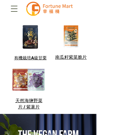
​南瓜籽紫菜脆片
有機栽培A級甘栗
​天然海鹽野菜
片 / 紫薯片