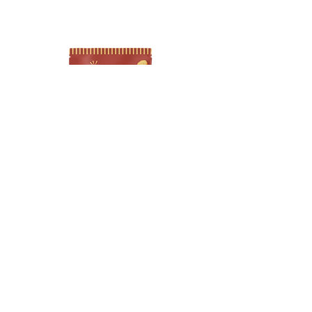
「THE VEGAN FARM」天然
「THE VEGAN FA
海鹽野菜片 Mixed Vegetables
海鹽紫薯片 Sweet Pot
Chips with Sea Salt
Chips with Sea Salt
聯絡我們​