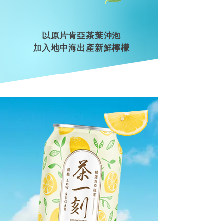
以原片肯亞茶葉沖泡
​加入地中海出產新鮮檸檬