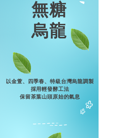
無糖
烏龍
以金萱、四季春、
特級台灣烏龍調製
採用輕發酵工法
保留茶葉山頭原始的氣息