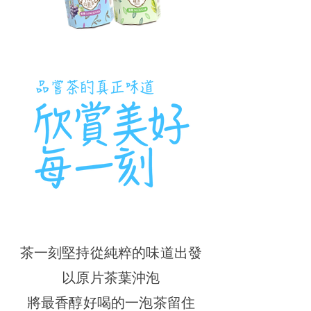
茶一刻堅持從純粹的味道出發
以原片茶葉沖泡
將最香醇好喝的一泡茶留住