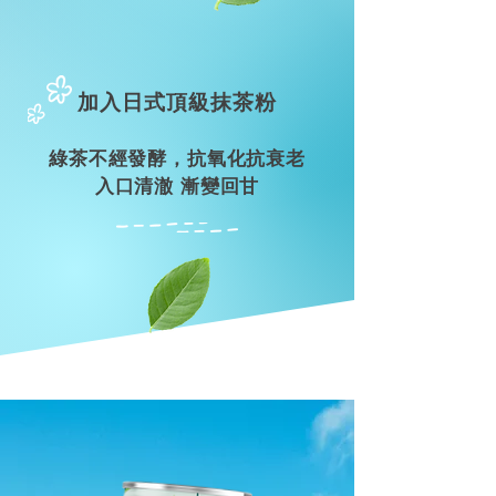
加入日式頂級抹茶粉
綠茶不經發酵，抗氧化抗衰老
入口清澈 漸變回甘