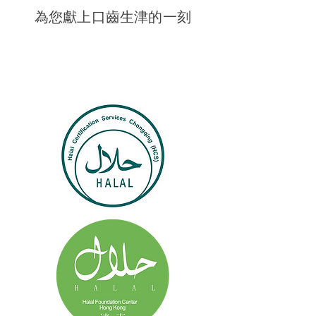
​為您獻上口齒生津的一刻