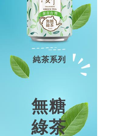
純茶系列
無糖
綠茶