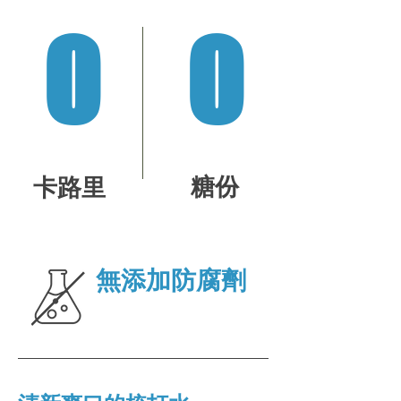
0
0
糖份
​卡路里
無添加防腐劑