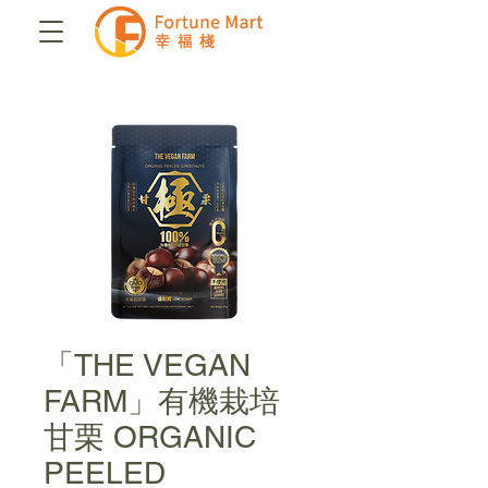
「THE VEGAN
FARM」有機栽培
甘栗 ORGANIC
PEELED