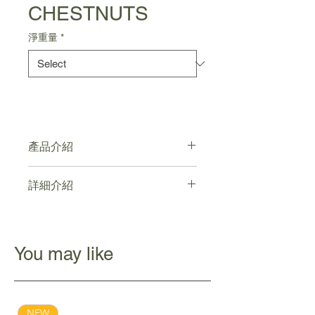
CHESTNUTS
淨重量
*
產品介紹
有機食品認證
詳細介紹
清真食品認證
低糖、低脂肪及不含反式脂肪
點擊連結
無基因改造，無人工色素
You may like
NEW