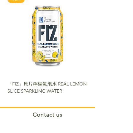
「FIZ」原片檸檬氣泡水 REAL LEMON
SLICE SPARKLING WATER
NEW
NEW
NEW
NEW
NEW
NEW
NEW PACKAGE
Contact us​
Phone:
+852 2488 6808
WhatsApp:
+852 6366 5285