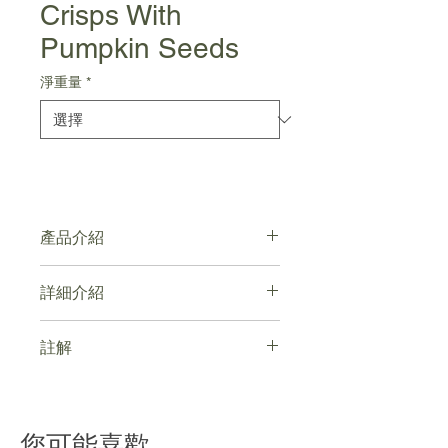
Crisps With
Pumpkin Seeds
淨重量
*
產品介紹
有機食品認證
詳細介紹
低糖、低脂肪及不含反式脂肪
無基因改造，無人工色素
點擊連結
註解
產品處於新舊包裝過渡期，全部均為正
貨
您可能喜歡