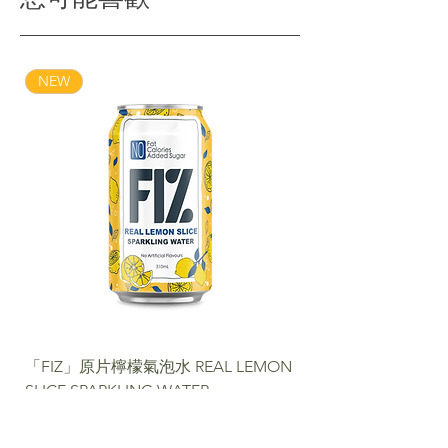
NEW
「FIZ」原片檸檬氣泡水 REAL LEMON
SLICE SPARKLING WATER
NEW
NEW
NEW
NEW
NEW
NEW
NEW PACKAGE