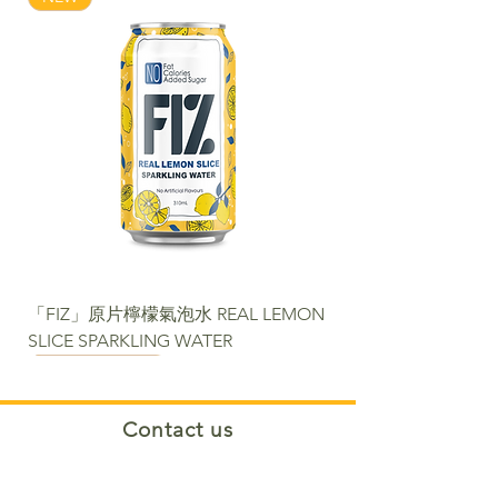
「FIZ」原片檸檬氣泡水 REAL LEMON
SLICE SPARKLING WATER
NEW
NEW
NEW
NEW
NEW
NEW
NEW PACKAGE
Contact us​
Phone:
+852 2488 6808
WhatsApp:
+852 6366 5285