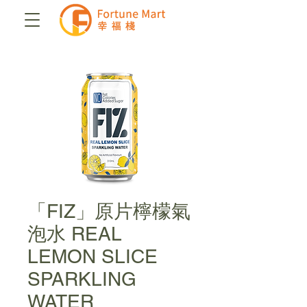
「FIZ」原片檸檬氣
泡水 REAL
LEMON SLICE
SPARKLING
WATER