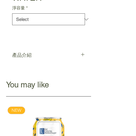
淨容量
*
產品介紹
清真認證
0脂肪、0卡路里、0糖
真檬檬製作，氣勁爽口
You may like
不含人造色素、防腐劑
NEW