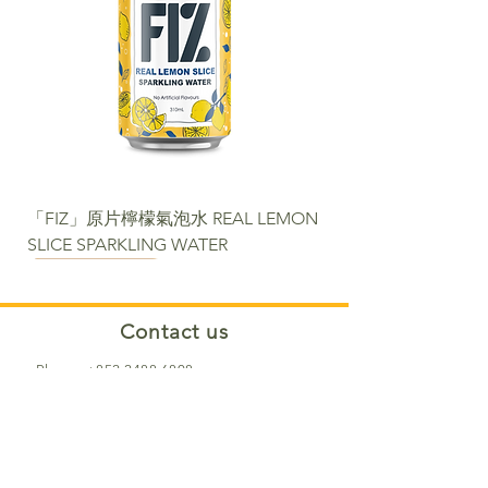
「FIZ」原片檸檬氣泡水 REAL LEMON
SLICE SPARKLING WATER
NEW
NEW
NEW
NEW
NEW
NEW
NEW PACKAGE
Contact us​
Phone:
+852 2488 6808
WhatsApp:
+852 6366 5285
Email:
cs@fortunemart.hk
Address: Room 1B, 1/F, Eastern
Industrial Building, 42-50 Kwai Ting