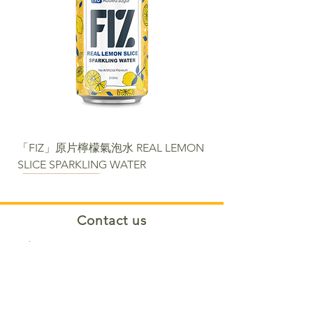
「FIZ」原片檸檬氣泡水 REAL LEMON
SLICE SPARKLING WATER
NEW
NEW
NEW
NEW
NEW
NEW
NEW PACKAGE
Contact us​
Phone:
+852 2488 6808
WhatsApp:
+852 6366 5285
Email:
cs@fortunemart.hk
Address: Room 1B, 1/F, Eastern
Industrial Building, 42-50 Kwai Ting