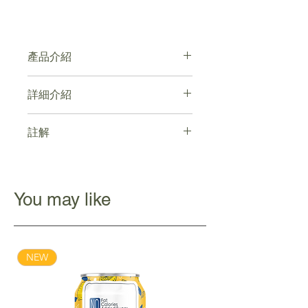
產品介紹
以金萱、四季春、特級台灣烏龍調
詳細介紹
製
採用輕發酵工法，保留茶葉山頭原
點擊連結
始的氣息
註解
產品處於新舊包裝過渡期，全部均為正
貨
You may like
NEW