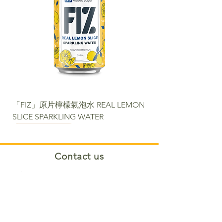
「FIZ」原片檸檬氣泡水 REAL LEMON
SLICE SPARKLING WATER
NEW
NEW
NEW
NEW
NEW
NEW
NEW PACKAGE
Contact us​
Phone:
+852 2488 6808
WhatsApp:
+852 6366 5285
Email:
cs@fortunemart.hk
Address: Room 1B, 1/F, Eastern
Industrial Building, 42-50 Kwai Ting