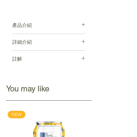
產品介紹
不經發酵，抗氧化、抗衰老
詳細介紹
加入日式抹茶粉
入口清澈，漸變回甘
點擊連結
註解
產品處於新舊包裝過渡期，全部均為正
貨
You may like
NEW