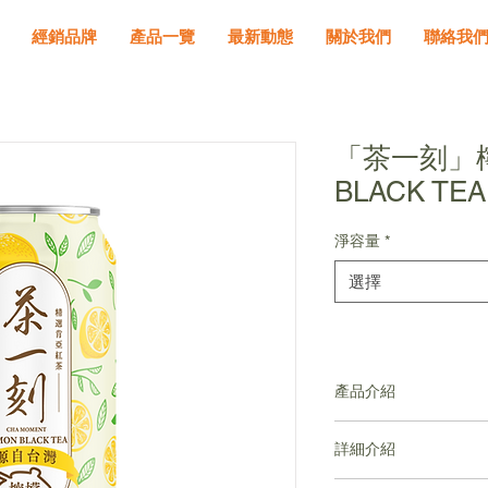
經銷品牌
產品一覽
最新動態
關於我們
聯絡我
「茶一刻」檸
BLACK TEA
淨容量
*
選擇
產品介紹
以原片肯亞茶葉沖
詳細介紹
​加入地中海出產新