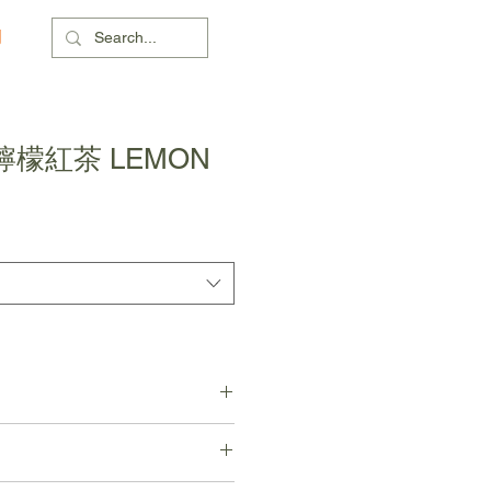
們
檬紅茶 LEMON
泡
鮮檸檬