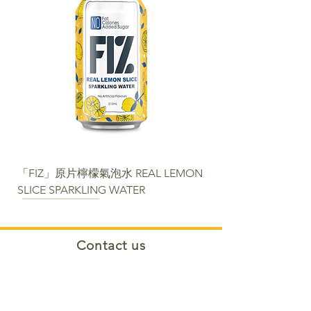
「FIZ」原片檸檬氣泡水 REAL LEMON
SLICE SPARKLING WATER
NEW
NEW
NEW
NEW
NEW
NEW
NEW PACKAGE
Contact us​
Phone:
+852 2488 6808
WhatsApp:
+852 6366 5285
Email:
cs@fortunemart.hk