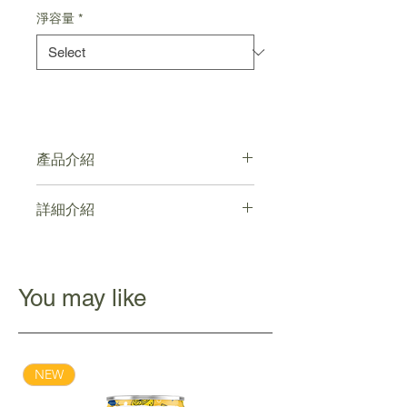
淨容量
*
產品介紹
袪濕養顏
詳細介紹
無人工色素，無防腐劑，低糖
維他命C 1350mg，維他命E，膳食
點擊連結
纖維
清真認證
You may like
NEW