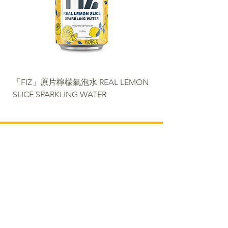
「FIZ」原片檸檬氣泡水 REAL LEMON
SLICE SPARKLING WATER
NEW
NEW
NEW
NEW
NEW
NEW
NEW PACKAGE
聯絡我們​
電話:
+852 2488 6808
WhatsApp:
+852 6366 5285
電郵:
cs@fortunemart.hk
地址: 香港新界葵芳葵定路42-50號東方工
業大廈1樓1B室
關注我們​