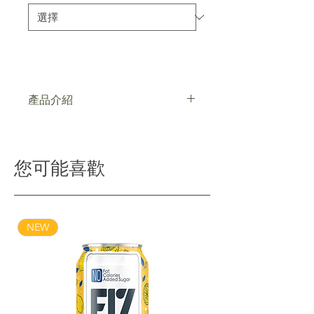
產品介紹
選用雙倍非基因改造加拿大黃豆研磨而
成，豆漿擁有優質植物性蛋白質、大豆
異黃酮及膳食纖維，低糖不膩，香醇質
您可能喜歡
濃
NEW