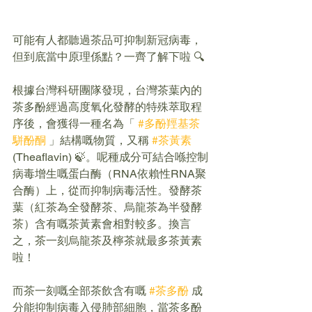
可能有人都聽過茶品可抑制新冠病毒，
但到底當中原理係點？一齊了解下啦 🔍
根據台灣科研團隊發現，台灣茶葉內的
茶多酚經過高度氧化發酵的特殊萃取程
序後，會獲得一種名為「 
#多酚羥基茶
駢酚酮
 」結構嘅物質，又稱 
#茶黃素
(Theaflavin) 🍃。呢種成分可結合喺控制
病毒增生嘅蛋白酶（RNA依賴性RNA聚
合酶）上，從而抑制病毒活性。發酵茶
葉（紅茶為全發酵茶、烏龍茶為半發酵
茶）含有嘅茶黃素會相對較多。換言
之，茶一刻烏龍茶及檸茶就最多茶黃素
啦！
而茶一刻嘅全部茶飲含有嘅 
#茶多酚
 成
分能抑制病毒入侵肺部細胞，當茶多酚