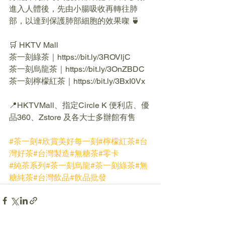
進入人體後，先由小腸吸收再轉往肺
部，以達到保護肺部細胞的效果㗎 🍵
🛒 HKTV Mall
茶一刻綠茶｜https://bit.ly/3ROVljC
茶一刻烏龍茶｜https://bit.ly/3OnZBDC
茶一刻檸檬紅茶｜https://bit.ly/3BxI0Vx
📍HKTVMall、指定Circle K 便利店、優
品360、Zstore 及各大士多辦館有售
#茶一刻
#欣賞美好每一刻
#檸檬紅茶
#台
灣好茶
#台灣製造
#無糖茶
#零卡
#純茶系列
#茶一刻烏龍
#茶一刻綠茶
#無
糖純茶
#台灣飲品
#飲品批發