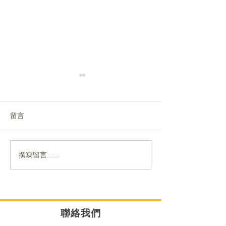
留言
夏日快閃7日激抵價
撰寫留言......
【打破純茶傳統 
全港首批限量 NF
宇宙即將面世 ☕
聯絡我們​