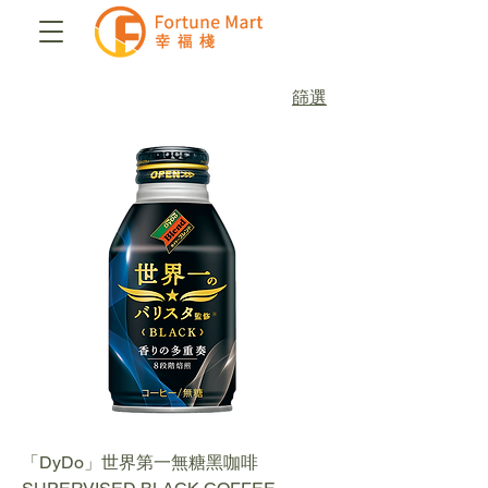
篩選
「DyDo」世界第一無糖黑咖啡